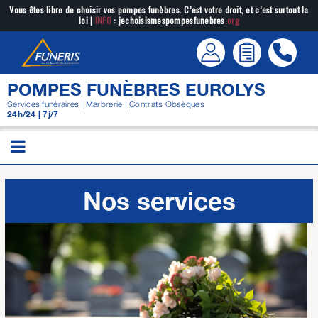
Passer
Vous êtes libre de choisir vos pompes funèbres. C’est votre droit, et c’est surtout la
loi |
INFO
: jechoisismespompesfunebres
.org
au
contenu
POMPES FUNÈBRES EUROLYS
Services funéraires | Marbrerie | Contrats Obsèques
24h/24 | 7j/7
Nos services