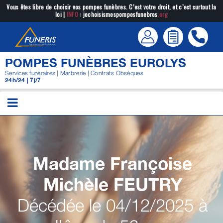
Passer
Vous êtes libre de choisir vos pompes funèbres. C’est votre droit, et c’est surtout la
loi |
INFO
: jechoisismespompesfunebres
.org
au
contenu
POMPES FUNÈBRES EUROLYS
Services funéraires | Marbrerie | Contrats Obsèques
24h/24 | 7j/7
Madame Françoise
Michèle
FEUTRY
Décédée le 04/12/2025 à