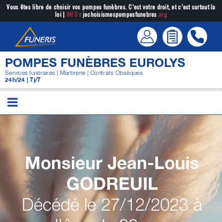
Passer
Vous êtes libre de choisir vos pompes funèbres. C’est votre droit, et c’est surtout la
loi |
INFO
: jechoisismespompesfunebres
.org
au
contenu
POMPES FUNÈBRES EUROLYS
Services funéraires | Marbrerie | Contrats Obsèques
24h/24 | 7j/7
Monsieur Jean-Louis
GODREUIL
Décédé le 27/12/2023 à