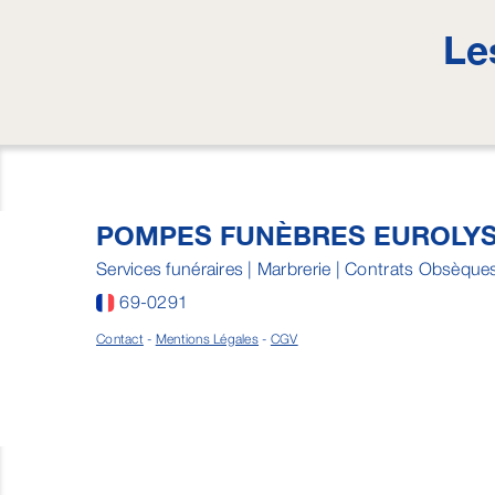
Le
POMPES FUNÈBRES EUROLY
Services funéraires | Marbrerie | Contrats Obsèque
69-0291
Contact
-
Mentions Légales
-
CGV