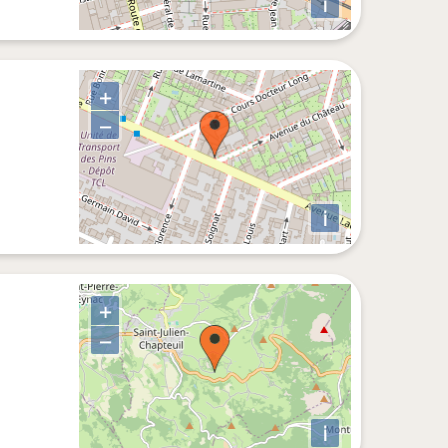
i
+
−
i
+
−
i