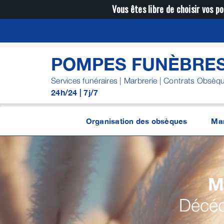
Passer
Vous êtes libre de choisir vos po
au
contenu
POMPES FUNÈBRES
Services funéraires | Marbrerie | Contrats Obsèq
24h/24 | 7j/7
Organisation des obsèques
Mar
M
Décéd