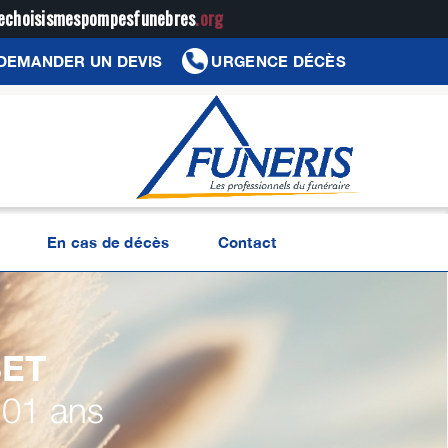
jechoisismespompesfunebres
.org
DEMANDER UN DEVIS
URGENCE DÉCÈS
En cas de décès
Contact
ET
101 ans