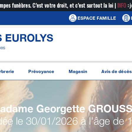
mpes funèbres. C’est votre droit, et c’est surtout la loi |
INFO
: 
ESPACE FAMILLE
 EUROLYS
ues
brerie
Prévoyance
Magasin
Avis de décès
adame Georgette
GROUSS
ée le 30/01/2026 à l'âge de 