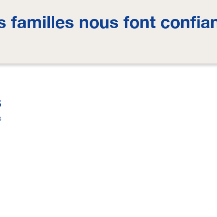
s familles nous font confia
S
s