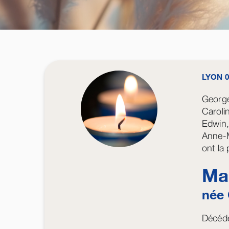
LYON 0
Georges
Carolin
Edwin,
Anne-Ma
ont la
Ma
née
Décédé