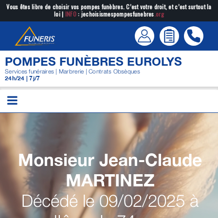
Passer
Vous êtes libre de choisir vos pompes funèbres. C’est votre droit, et c’est surtout la
loi |
INFO
: jechoisismespompesfunebres
.org
au
contenu
POMPES FUNÈBRES EUROLYS
Services funéraires | Marbrerie | Contrats Obsèques
24h/24 | 7j/7
Monsieur Jean-Claude
MARTINEZ
Décédé le 09/02/2025 à